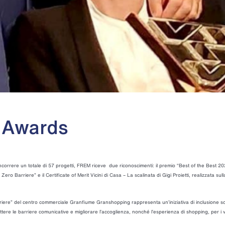
g Awards
correre un totale di 57 progetti, FREM riceve due riconoscimenti: il premio “Best of the Best 2
 Barriere” e il Certificate of Merit Vicini di Casa – La scalinata di Gigi Proietti, realizzata sul
arriere” del centro commerciale Granfiume Granshopping rappresenta un’iniziativa di inclusione so
ttere le barriere comunicative e migliorare l’accoglienza, nonché l’esperienza di shopping, per i v