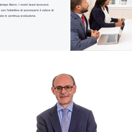
tempo libero. I nostri team lavorano
con l’obiettivo di accrescere il valore di
ato in continua evoluzione.