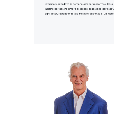
Creiamo luoghi dove le persone amano trascorrere il loro 
insieme per gestire l’intero processo di gestione dell’asset, 
ogni asset, rispondendo alle mutevoli esigenze di un merc