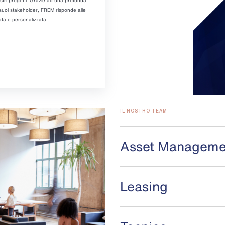
nostri progetti. Grazie ad una profonda
 suoi stakeholder, FREM risponde alle
ata e personalizzata.
IL NOSTRO TEAM
Asset Manageme
Leasing